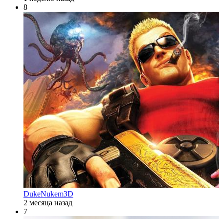
8
DukeNukem3D
2 месяца назад
7