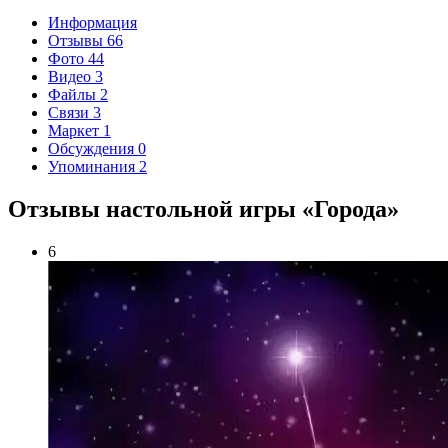
Информация
Отзывы
66
Фото
44
Видео
3
Файлы
2
Связи
3
Маркет
1
Обсуждения
0
Упоминания
2
Отзывы настольной игры «Города»
6