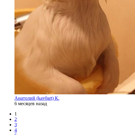
Анатолий (kav0art) К.
6 месяцев назад
1
2
3
4