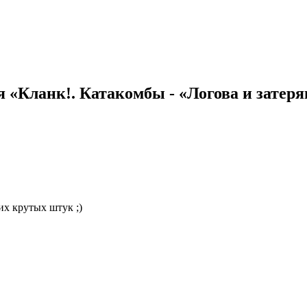
 «Кланк!. Катакомбы - «Логова и затер
их крутых штук ;)