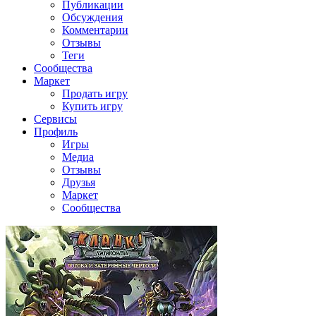
Публикации
Обсуждения
Комментарии
Отзывы
Теги
Сообщества
Маркет
Продать игру
Купить игру
Сервисы
Профиль
Игры
Медиа
Отзывы
Друзья
Маркет
Сообщества