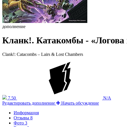
дополнение
Кланк!. Катакомбы - «Логова 
Clank!: Catacombs – Lairs & Lost Chambers
7.50
N/A
Редактировать дополнение
Начать обсуждение
Информация
Отзывы
8
Фото
3