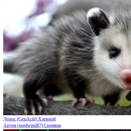
Денис (GenAcid) Хлевной
Артем (nordwind87) Синяков