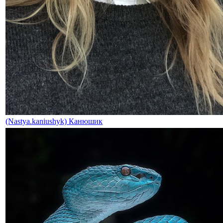
(Nastya.kaniushyk) Канюшик