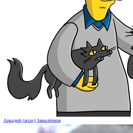
Аркадий (arzav) Завылёнков