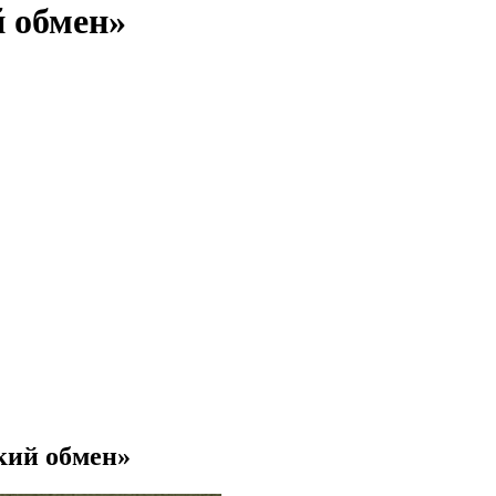
 обмен»
кий обмен»