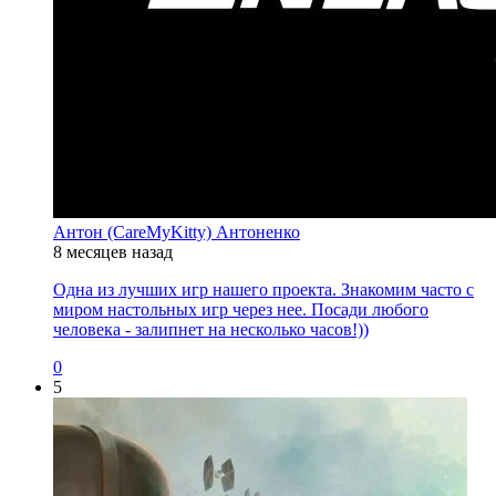
Антон (CareMyKitty) Антоненко
8 месяцев назад
Одна из лучших игр нашего проекта. Знакомим часто с
миром настольных игр через нее. Посади любого
человека - залипнет на несколько часов!))
0
5