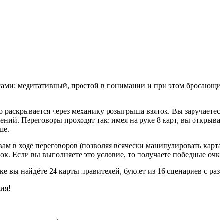
е сами: медитативный, простой в понимании и при этом бросающ
раскрывается через механику розыгрыша взяток. Вы заручаетес
ний. Переговоры проходят так: имея на руке 8 карт, вы открыв
ше.
в ходе переговоров (позволяя всячески манипулировать картами
к. Если вы выполняете это условие, то получаете победные очки
ке вы найдёте 24 карты правителей, буклет из 16 сценариев с р
вия!