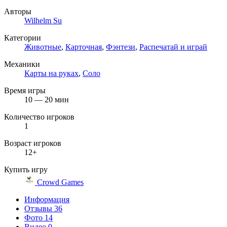
Авторы
Wilhelm Su
Категории
Животные
,
Карточная
,
Фэнтези
,
Распечатай и играй
Механики
Карты на руках
,
Соло
Время игры
10 — 20 мин
Количество игроков
1
Возраст игроков
12+
Купить игру
Crowd Games
Информация
Отзывы
36
Фото
14
Видео
0