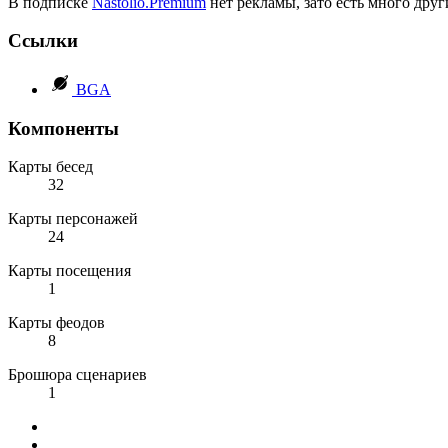
В подписке
Nastolio.Premium
нет рекламы, зато есть много друг
Ссылки
BGA
Компоненты
Карты бесед
32
Карты персонажей
24
Карты посещения
1
Карты феодов
8
Брошюра сценариев
1