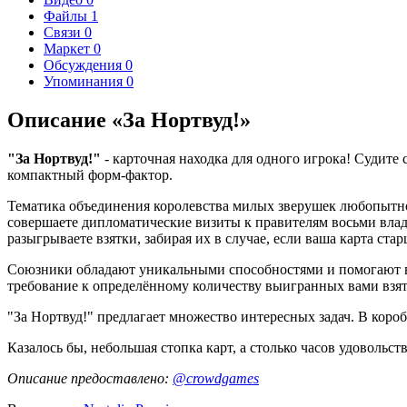
Файлы
1
Связи
0
Маркет
0
Обсуждения
0
Упоминания
0
Описание «За Нортвуд!»
"За Нортвуд!"
- карточная находка для одного игрока! Судит
компактный форм-фактор.
Тематика объединения королевства милых зверушек любопытно 
совершаете дипломатические визиты к правителям восьми владе
разыгрываете взятки, забирая их в случае, если ваша карта стар
Союзники обладают уникальными способностями и помогают вам 
требование к определённому количеству выигранных вами взято
"За Нортвуд!" предлагает множество интересных задач. В короб
Казалось бы, небольшая стопка карт, а столько часов удовольст
Описание предоставлено:
@crowdgames