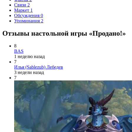
Связи
2
Маркет
1
Обсуждения
0
Упоминания
2
Отзывы настольной игры «Продано!»
8
BAS
1 неделю назад
7
Илья (Sablezub) Лебедев
3 недели назад
7