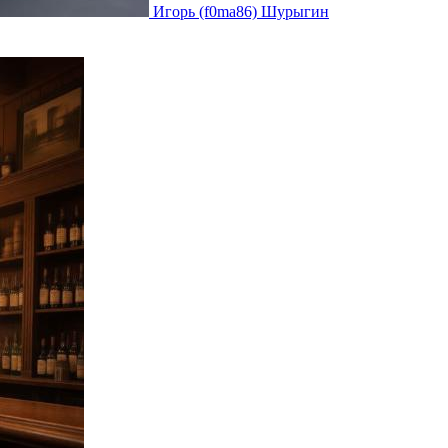
Игорь (f0ma86) Шурыгин