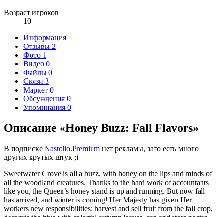
Возраст игроков
10+
Информация
Отзывы
2
Фото
1
Видео
0
Файлы
0
Связи
3
Маркет
0
Обсуждения
0
Упоминания
0
Описание «Honey Buzz: Fall Flavors»
В подписке
Nastolio.Premium
нет рекламы, зато есть много
других крутых штук ;)
Sweetwater Grove is all a buzz, with honey on the lips and minds of
all the woodland creatures. Thanks to the hard work of accountants
like you, the Queen’s honey stand is up and running. But now fall
has arrived, and winter is coming! Her Majesty has given Her
workers new responsibilities: harvest and sell fruit from the fall crop,