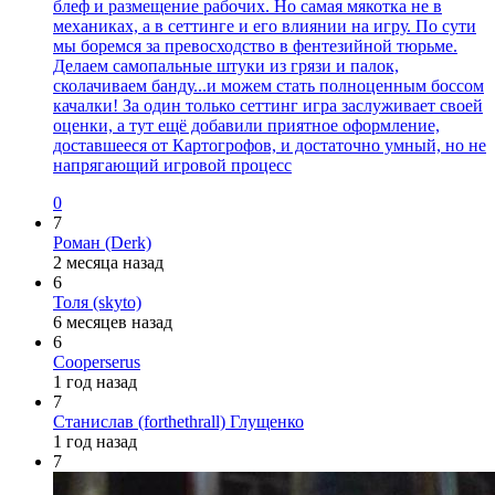
блеф и размещение рабочих. Но самая мякотка не в
механиках, а в сеттинге и его влиянии на игру. По сути
мы боремся за превосходство в фентезийной тюрьме.
Делаем самопальные штуки из грязи и палок,
сколачиваем банду...и можем стать полноценным боссом
качалки! За один только сеттинг игра заслуживает своей
оценки, а тут ещё добавили приятное оформление,
доставшееся от Картогрофов, и достаточно умный, но не
напрягающий игровой процесс
0
7
Роман (Derk)
2 месяца назад
6
Толя (skyto)
6 месяцев назад
6
Cooperserus
1 год назад
7
Станислав (forthethrall) Глущенко
1 год назад
7