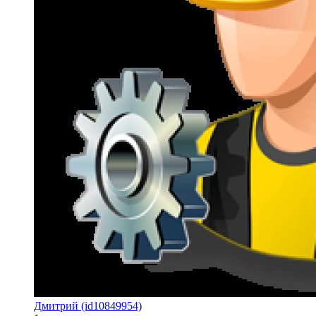
Дмитрий (id10849954)