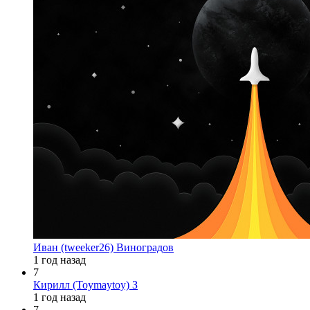
Иван (tweeker26) Виноградов
1 год назад
7
Кирилл (Toymaytoy) З
1 год назад
7