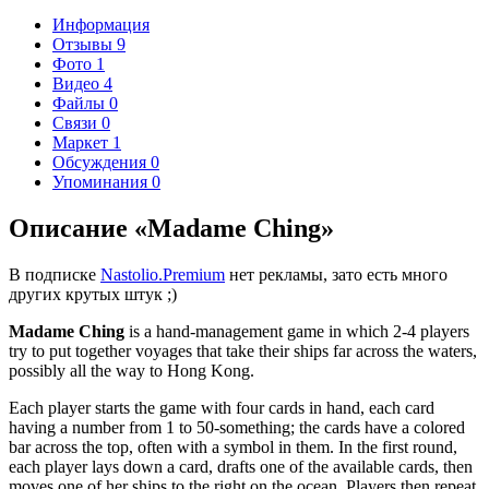
Информация
Отзывы
9
Фото
1
Видео
4
Файлы
0
Связи
0
Маркет
1
Обсуждения
0
Упоминания
0
Описание «Madame Ching»
В подписке
Nastolio.Premium
нет рекламы, зато есть много
других крутых штук ;)
Madame Ching
is a hand-management game in which 2-4 players
try to put together voyages that take their ships far across the waters,
possibly all the way to Hong Kong.
Each player starts the game with four cards in hand, each card
having a number from 1 to 50-something; the cards have a colored
bar across the top, often with a symbol in them. In the first round,
each player lays down a card, drafts one of the available cards, then
moves one of her ships to the right on the ocean. Players then repeat