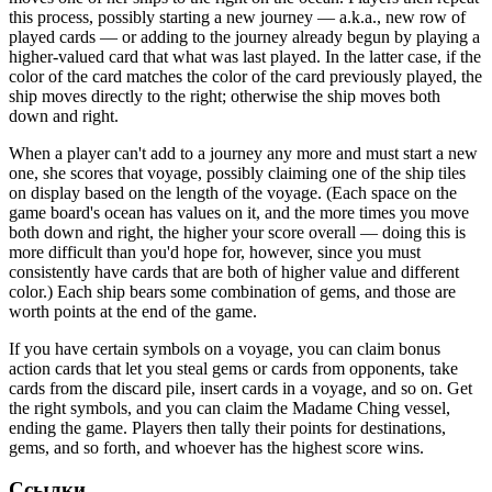
this process, possibly starting a new journey — a.k.a., new row of
played cards — or adding to the journey already begun by playing a
higher-valued card that what was last played. In the latter case, if the
color of the card matches the color of the card previously played, the
ship moves directly to the right; otherwise the ship moves both
down and right.
When a player can't add to a journey any more and must start a new
one, she scores that voyage, possibly claiming one of the ship tiles
on display based on the length of the voyage. (Each space on the
game board's ocean has values on it, and the more times you move
both down and right, the higher your score overall — doing this is
more difficult than you'd hope for, however, since you must
consistently have cards that are both of higher value and different
color.) Each ship bears some combination of gems, and those are
worth points at the end of the game.
If you have certain symbols on a voyage, you can claim bonus
action cards that let you steal gems or cards from opponents, take
cards from the discard pile, insert cards in a voyage, and so on. Get
the right symbols, and you can claim the Madame Ching vessel,
ending the game. Players then tally their points for destinations,
gems, and so forth, and whoever has the highest score wins.
Ссылки