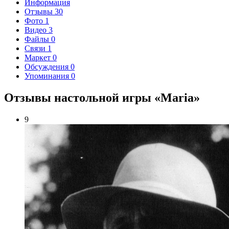
Информация
Отзывы
30
Фото
1
Видео
3
Файлы
0
Связи
1
Маркет
0
Обсуждения
0
Упоминания
0
Отзывы настольной игры «Maria»
9