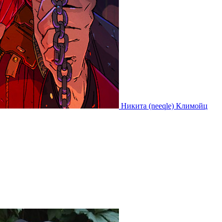
Никита (neeqle) Климойц