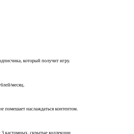
одписчика, который получит игру.
ублей/месяц.
 не помешает наслаждаться контентом.
е 3 кастомных, скрытые коллекции