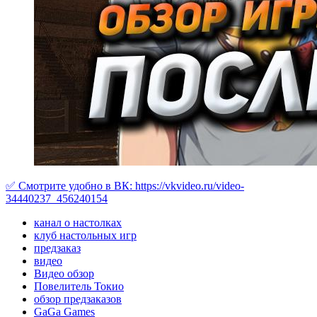
✅ Cмотрите удобно в ВК: https://vkvideo.ru/video-
34440237_456240154
канал о настолках
клуб настольных игр
предзаказ
видео
Видео обзор
Повелитель Токио
обзор предзаказов
GaGa Games