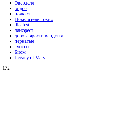
Эверделл
видео
подкаст
Повелитель Токио
dicefest
дайсфест
дорога ярости вендетта
пернатые
гунсен
Биом
Legacy of Mars
172