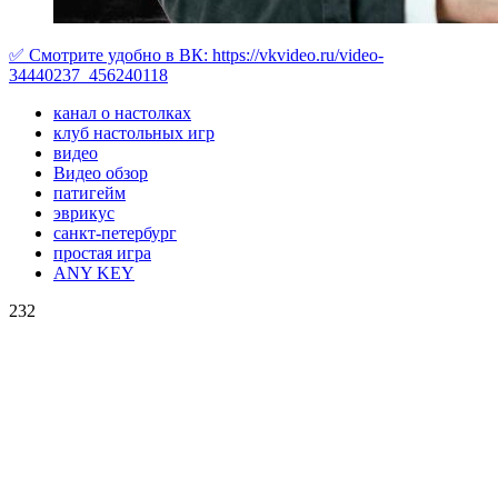
✅ Cмотрите удобно в ВК:
https://vkvideo.ru/video-
34440237_456240118
канал о настолках
клуб настольных игр
видео
Видео обзор
патигейм
эврикус
санкт-петербург
простая игра
ANY KEY
232