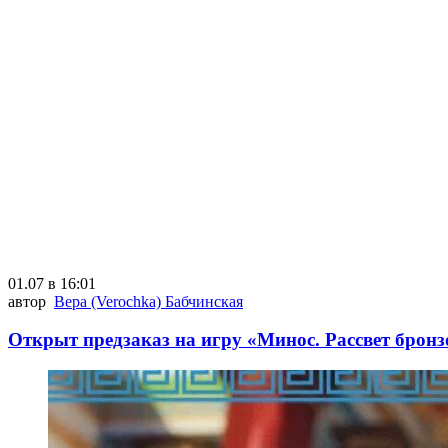
01.07 в 16:01
автор
Вера (Verochka) Бабчинская
Открыт предзаказ на игру «Минос. Рассвет бронз