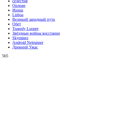
селестия
Орлеан
Иниш
Lisboa
Великий западный путь
Обет
Tragedy Looper
Звёздные войны восстание
Skymines
Android Netrunner
Древний Ужас
565