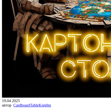
19.04 2025
автор
CardboardTableKnights