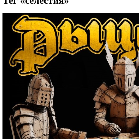
Тег «селестия»