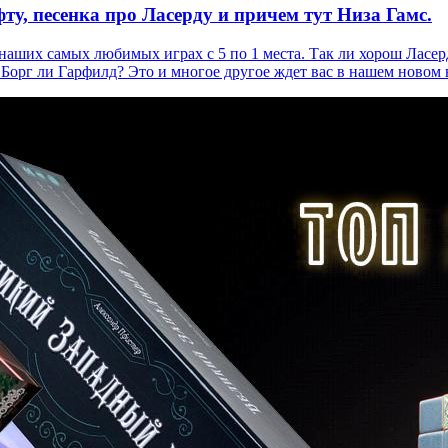
у, песенка про Ласерду и причем тут Низа Гамс.
наших самых любимых играх с 5 по 1 места. Так ли хорош Ласе
Борг ли Гарфилд? Это и многое другое ждет вас в нашем новом 