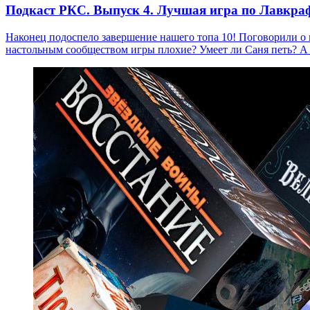
Подкаст РКС. Выпуск 4. Лучшая игра по Лавкрафт
Наконец подоспело завершение нашего топа 10! Поговорили о 
настольным сообществом игры плохие? Умеет ли Саня петь? А 