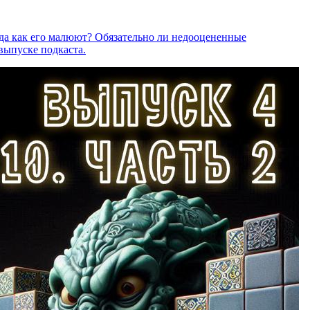
рда как его малюют? Обязательно ли недооцененные
выпуске подкаста.