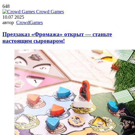
648
Crowd Games
10.07 2025
автор
CrowdGames
Предзаказ «Фромажа» открыт — станьте
настоящим сыроваром!