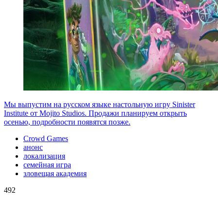
Мы выпустим на русском языке настольную игру Sinister
Institute от Mojito Studios. Продажи планируем открыть
осенью, подробности появятся позже.
Crowd Games
анонс
локализация
семейная игра
зловещая академия
492