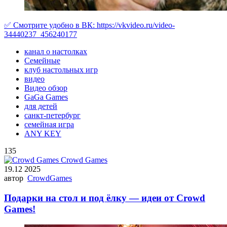
✅ Cмотрите удобно в ВК: https://vkvideo.ru/video-
34440237_456240177
канал о настолках
Семейные
клуб настольных игр
видео
Видео обзор
GaGa Games
для детей
санкт-петербург
семейная игра
ANY KEY
135
Crowd Games
19.12 2025
автор
CrowdGames
Подарки на стол и под ёлку — идеи от Crowd
Games!