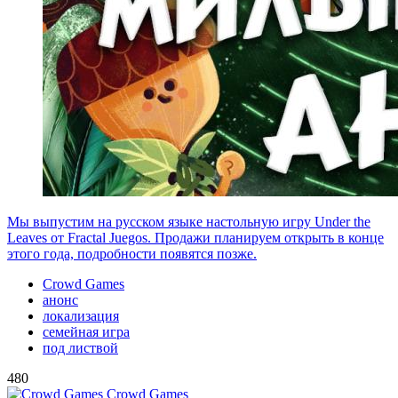
Мы выпустим на русском языке настольную игру Under the
Leaves от Fractal Juegos. Продажи планируем открыть в конце
этого года, подробности появятся позже.
Crowd Games
анонс
локализация
семейная игра
под листвой
480
Crowd Games