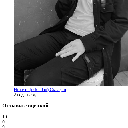
Никита (nskladan) Складан
2 года назад
Отзывы с оценкой
10
0
9