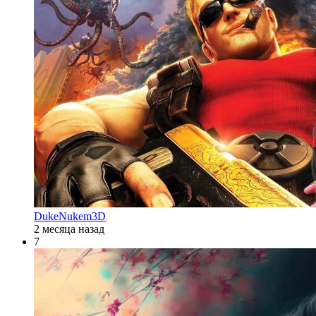
DukeNukem3D
2 месяца назад
7