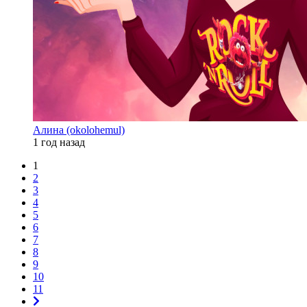
Алина (okolohemul)
1 год назад
1
2
3
4
5
6
7
8
9
10
11