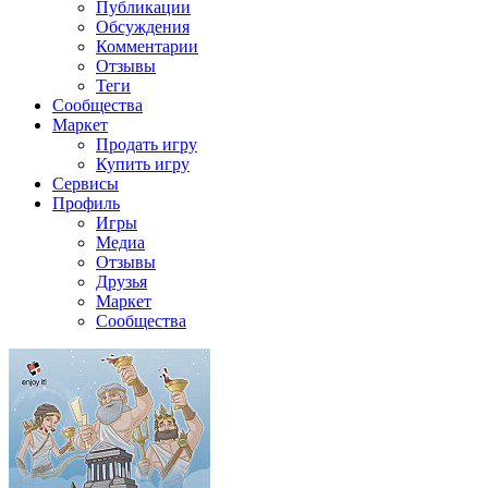
Публикации
Обсуждения
Комментарии
Отзывы
Теги
Сообщества
Маркет
Продать игру
Купить игру
Сервисы
Профиль
Игры
Медиа
Отзывы
Друзья
Маркет
Сообщества