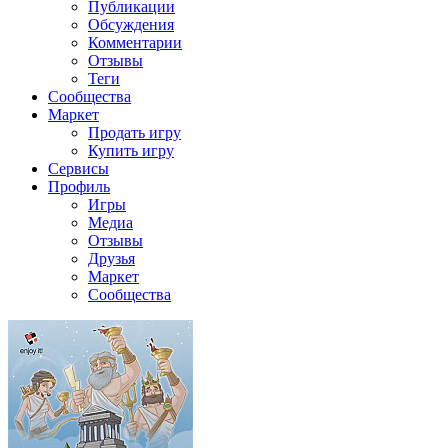
Публикации
Обсуждения
Комментарии
Отзывы
Теги
Сообщества
Маркет
Продать игру
Купить игру
Сервисы
Профиль
Игры
Медиа
Отзывы
Друзья
Маркет
Сообщества