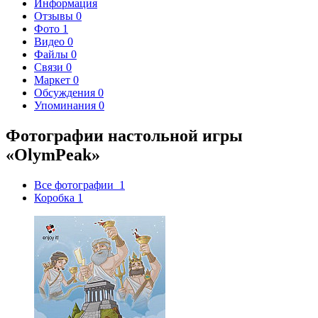
Информация
Отзывы
0
Фото
1
Видео
0
Файлы
0
Связи
0
Маркет
0
Обсуждения
0
Упоминания
0
Фотографии настольной игры
«OlymPeak»
Все фотографии
1
Коробка
1