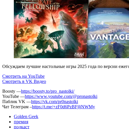
Обсуждаем лучшие настольные игры 2025 года по версии ежег
Смотреть на YouTube
Смотреть в VK Видео
Boosty —
https://boosty.to/pro_nastolki/
YouTube —
https://www.youtube.com/@pronastolki
Паблик VK —
https://vk.com/pr0nastolki
Чат Телеграм –
https://t.me/+zF0d6PzBFjljNWMy
Golden Geek
премия
подкаст