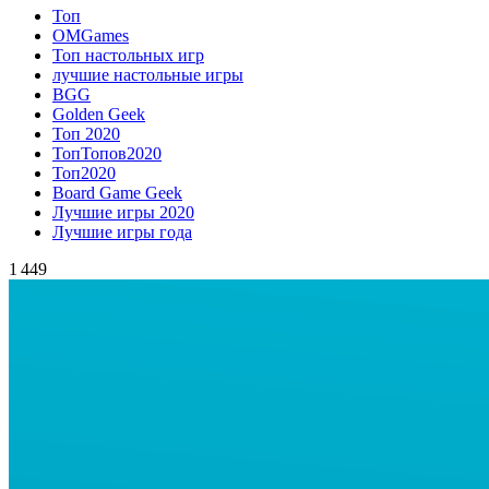
Топ
OMGames
Топ настольных игр
лучшие настольные игры
BGG
Golden Geek
Топ 2020
ТопТопов2020
Топ2020
Board Game Geek
Лучшие игры 2020
Лучшие игры года
1 449