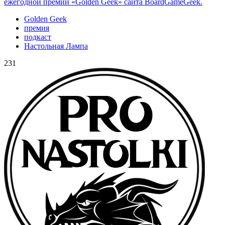
ежегодной премии «Golden Geek» сайта BoardGameGeek.
Golden Geek
премия
подкаст
Настольная Лампа
231