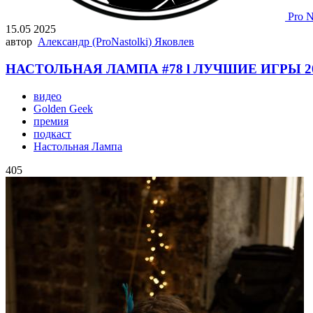
Pro N
15.05 2025
автор
Александр (ProNastolki) Яковлев
НАСТОЛЬНАЯ ЛАМПА #78 l ЛУЧШИЕ ИГРЫ 2
видео
Golden Geek
премия
подкаст
Настольная Лампа
405