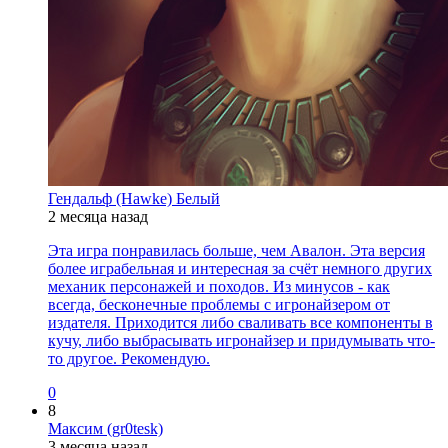
Гендальф (Hawke) Белый
2 месяца назад
Эта игра понравилась больше, чем Авалон. Эта версия
более играбельная и интересная за счёт немного других
механик персонажей и походов. Из минусов - как
всегда, бесконечные проблемы с игронайзером от
издателя. Приходится либо сваливать все компоненты в
кучу, либо выбрасывать игронайзер и придумывать что-
то другое. Рекомендую.
0
8
Максим (gr0tesk)
3 месяца назад