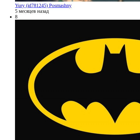
Yury (id781245) Posmashny
5 месяцев назад
8