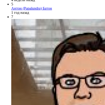
5
Антон (Papalundra) Батон
1 год назад
7