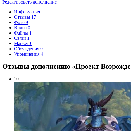
Редактировать дополнение
Информация
Отзывы
17
Фото
9
Видео
0
Файлы
1
Связи
1
Маркет
0
Обсуждения
0
Упоминания
4
Отзывы дополнению «Проект Возрожден
10