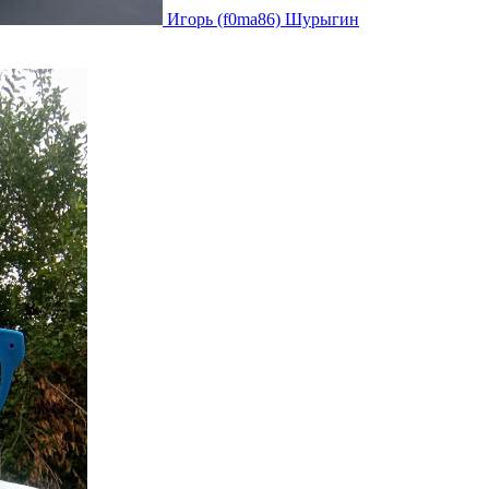
Игорь (f0ma86) Шурыгин