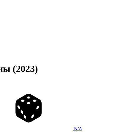
ны (2023)
N/A