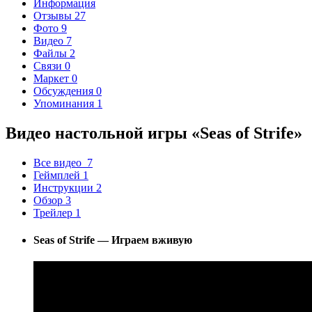
Информация
Отзывы
27
Фото
9
Видео
7
Файлы
2
Связи
0
Маркет
0
Обсуждения
0
Упоминания
1
Видео настольной игры «Seas of Strife»
Все видео
7
Геймплей
1
Инструкции
2
Обзор
3
Трейлер
1
Seas of Strife — Играем вживую