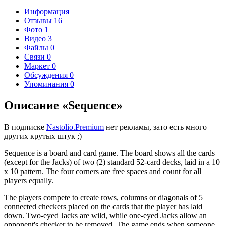
Информация
Отзывы
16
Фото
1
Видео
3
Файлы
0
Связи
0
Маркет
0
Обсуждения
0
Упоминания
0
Описание «Sequence»
В подписке
Nastolio.Premium
нет рекламы, зато есть много
других крутых штук ;)
Sequence is a board and card game. The board shows all the cards
(except for the Jacks) of two (2) standard 52-card decks, laid in a 10
x 10 pattern. The four corners are free spaces and count for all
players equally.
The players compete to create rows, columns or diagonals of 5
connected checkers placed on the cards that the player has laid
down. Two-eyed Jacks are wild, while one-eyed Jacks allow an
opponent's checker to be removed. The game ends when someone