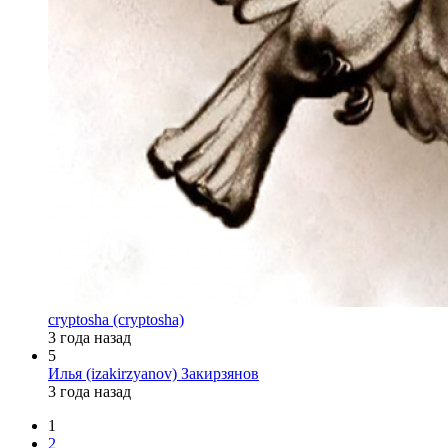
cryptosha (cryptosha)
3 года назад
5
Илья (izakirzyanov) Закирзянов
3 года назад
1
2