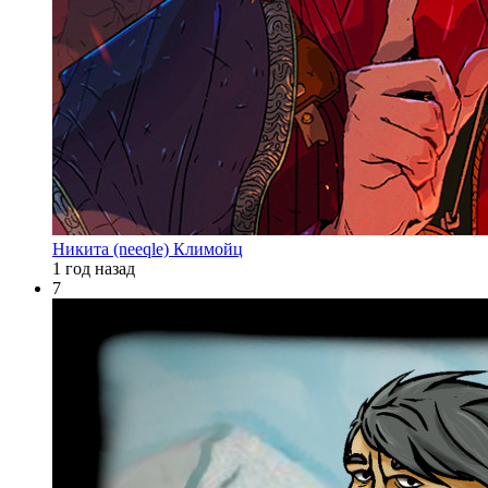
Никита (neeqle) Климойц
1 год назад
7