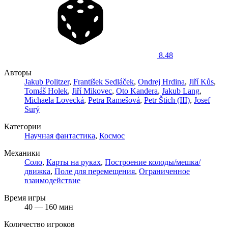
8.48
Авторы
Jakub Politzer
,
František Sedláček
,
Ondrej Hrdina
,
Jiří Kůs
,
Tomáš Holek
,
Jiří Mikovec
,
Oto Kandera
,
Jakub Lang
,
Michaela Lovecká
,
Petra Ramešová
,
Petr Štich (III)
,
Josef
Surý
Категории
Научная фантастика
,
Космос
Механики
Соло
,
Карты на руках
,
Построение колоды/мешка/
движка
,
Поле для перемещения
,
Ограниченное
взаимодействие
Время игры
40 — 160 мин
Количество игроков