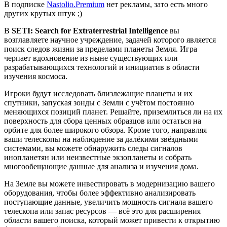
В подписке
Nastolio.Premium
нет рекламы, зато есть много
других крутых штук ;)
В
SETI: Search for Extraterrestrial Intelligence
вы
возглавляете научное учреждение, задачей которого является
поиск следов жизни за пределами планеты Земля. Игра
черпает вдохновение из ныне существующих или
разрабатывающихся технологий и инициатив в области
изучения космоса.
Игроки будут исследовать близлежащие планеты и их
спутники, запуская зонды с Земли с учётом постоянно
меняющихся позиций планет. Решайте, приземлиться ли на их
поверхность для сбора ценных образцов или остаться на
орбите для более широкого обзора. Кроме того, направляя
ваши телескопы на наблюдение за далёкими звёздными
системами, вы можете обнаружить следы сигналов
инопланетян или неизвестные экзопланеты и собрать
многообещающие данные для анализа и изучения дома.
На Земле вы можете инвестировать в модернизацию вашего
оборудования, чтобы более эффективно анализировать
поступающие данные, увеличить мощность сигнала вашего
телескопа или запас ресурсов — всё это для расширения
области вашего поиска, который может привести к открытию