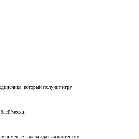
одписчика, который получит игру.
ублей/месяц.
 не помешает наслаждаться контентом.