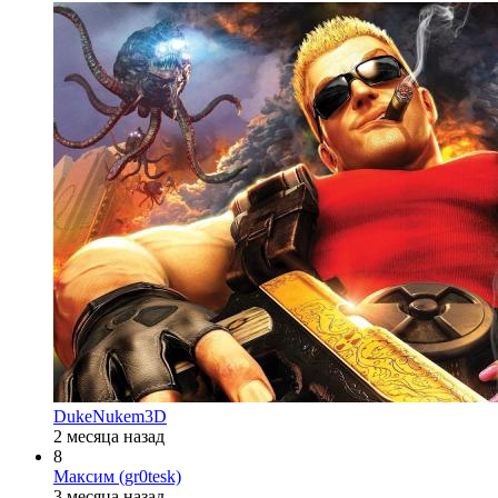
DukeNukem3D
2 месяца назад
8
Максим (gr0tesk)
3 месяца назад