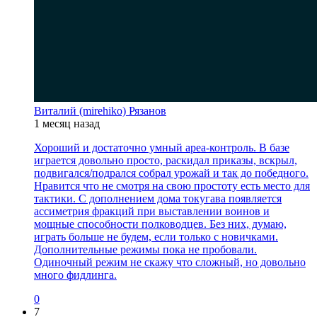
Виталий (mirehiko) Рязанов
1 месяц назад
Хороший и достаточно умный ареа-контроль. В базе
играется довольно просто, раскидал приказы, вскрыл,
подвигался/подрался собрал урожай и так до победного.
Нравится что не смотря на свою простоту есть место для
тактики. С дополнением дома токугава появляется
ассиметрия фракций при выставлении воинов и
мощные способности полководцев. Без них, думаю,
играть больше не будем, если только с новичками.
Дополнительные режимы пока не пробовали.
Одиночный режим не скажу что сложный, но довольно
много фидлинга.
0
7