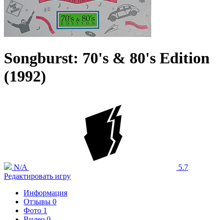
Songburst: 70's & 80's Edition
(1992)
N/A
5.7
Редактировать игру
Информация
Отзывы
0
Фото
1
Видео
0