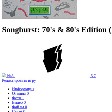
Songburst: 70's & 80's Edition 
N/A
5.7
Редактировать игру
Информация
Отзывы
0
Фото
1
Видео
0
Файлы
0
Связи
0