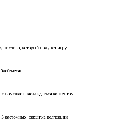
одписчика, который получит игру.
ублей/месяц.
 не помешает наслаждаться контентом.
е 3 кастомных, скрытые коллекции