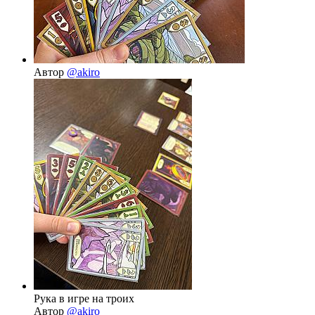
Автор
@akiro
Рука в игре на троих
Автор
@akiro