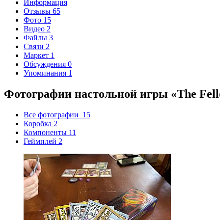
Информация
Отзывы
65
Фото
15
Видео
2
Файлы
3
Связи
2
Маркет
1
Обсуждения
0
Упоминания
1
Фотографии настольной игры «The Fello
Все фотографии
15
Коробка
2
Компоненты
11
Геймплей
2