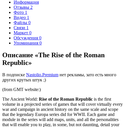
Информация
Отзывы
2
Фото
1
Видео
1
Файлы
0
Связи
1
Маркет
0
Обсуждения
0
Упоминания
0
Описание «The Rise of the Roman
Republic»
В подписке
Nastolio.Premium
нет рекламы, зато есть много
других крутых штук ;)
(from GMT website:)
The Ancient World:
Rise of the Roman Republic
is the first
volume in a projected series of games that will cover virtually every
war and campaign in ancient history on the same scale and scope
that the legendary Europa series did for WWII. Each game and
module in the series will add maps, units, and all the personalities
that will enable you to play, in some, but not daunting, detail your