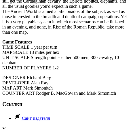
still get the Carthaginian cavalry, the Epirote hoplites, elephants, and
all the usual goodies you'd expect in such a game.
The Ancient World is aimed at aficionados of the subject, as well as
those interested in the breadth and depth of campaign operations. Yet
it is a very playable system in which most scenarios can be finished
in an evening, and none, in Rise of the Roman Republic, take more
than one map.
Game Features
TIME SCALE 1 year per turn
MAP SCALE 13 miles per hex
UNIT SCALE Strength point = either 500 men; 300 cavalry; 10
elephants
NUMBER OF PLAYERS 1-2
DESIGNER Richard Berg
DEVELOPER Alan Ray
MAP ART Mark Simonitch
COUNTER ART Rodger B. MacGowan and Mark Simonitch
Ссылки
Сайт издателя