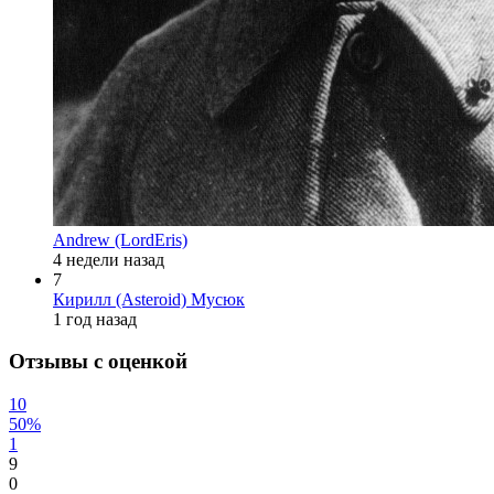
Andrew (LordEris)
4 недели назад
7
Кирилл (Asteroid) Мусюк
1 год назад
Отзывы с оценкой
10
50%
1
9
0