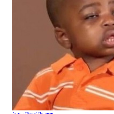
Антон (Tonys) Пинигин