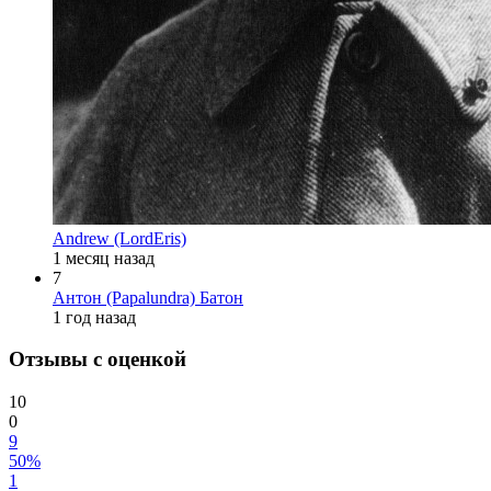
Andrew (LordEris)
1 месяц назад
7
Антон (Papalundra) Батон
1 год назад
Отзывы с оценкой
10
0
9
50%
1