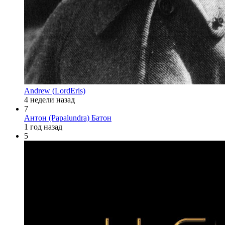
Andrew (LordEris)
4 недели назад
7
Антон (Papalundra) Батон
1 год назад
5