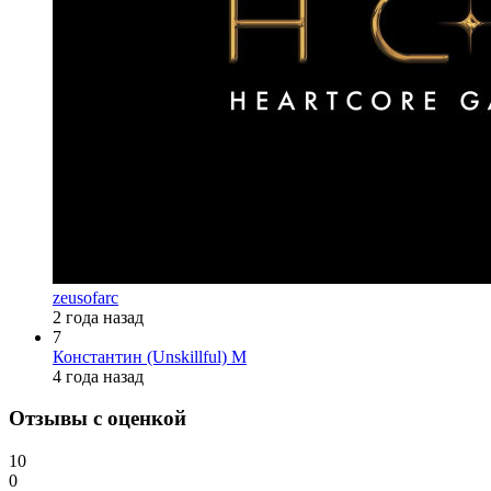
zeusofarc
2 года назад
7
Константин (Unskillful) М
4 года назад
Отзывы с оценкой
10
0