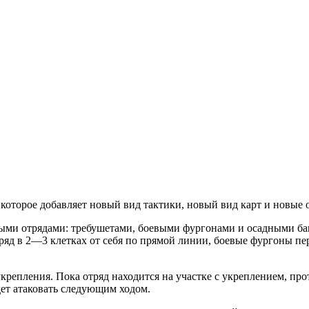
оторое добавляет новый вид тактики, новый вид карт и новые 
ыми отрядами: требушетами, боевыми фургонами и осадными баш
тряд в 2—3 клетках от себя по прямой линии, боевые фургоны 
репления. Пока отряд находится на участке с укреплением, прот
дет атаковать следующим ходом.