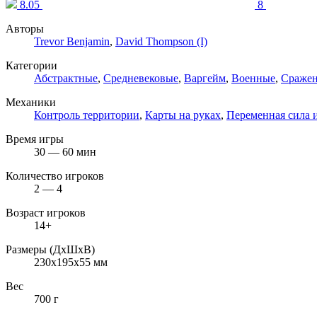
8.05
8
Авторы
Trevor Benjamin
,
David Thompson (I)
Категории
Абстрактные
,
Средневековые
,
Варгейм
,
Военные
,
Сраже
Механики
Контроль территории
,
Карты на руках
,
Переменная сила 
Время игры
30 — 60 мин
Количество игроков
2 — 4
Возраст игроков
14+
Размеры (ДxШxВ)
230x195x55 мм
Вес
700 г