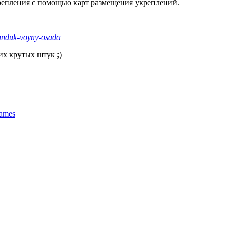
крепления с помощью карт размещения укреплений.
sunduk-voyny-osada
их крутых штук ;)
ames