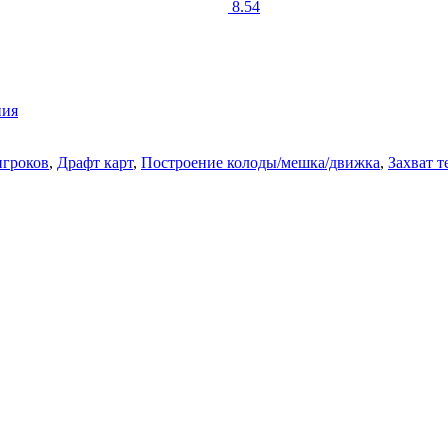
8.54
ния
игроков
,
Драфт карт
,
Построение колоды/мешка/движка
,
Захват 