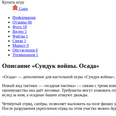
Купить игру
Gaga
Информация
Отзывы
66
Фото
18
Видео
5
Файлы
1
Связи
1
Маркет
0
Обсуждения
0
Упоминания
1
Описание «Сундук войны. Осада»
«Осада» — дополнение для настольной игры «Сундук войны», к
Новый вид тактики — «осадная тактика» — связан с тремя нов
преимущества она даёт весомые. Требушеты могут атаковать о
вслед за ним, а осадные башни атакуют дважды.
Четвёртый отряд, сапёры, позволяет выложить на поле фишку ук
После разрушения укрепления отряд на этом участке можно бу