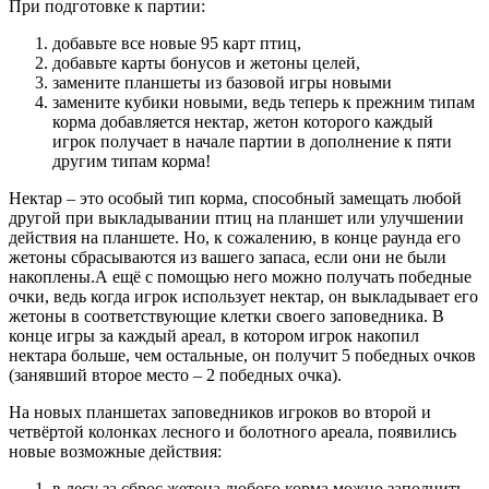
При подготовке к партии:
добавьте все новые 95 карт птиц,
добавьте карты бонусов и жетоны целей,
замените планшеты из базовой игры новыми
замените кубики новыми, ведь теперь к прежним типам
корма добавляется нектар, жетон которого каждый
игрок получает в начале партии в дополнение к пяти
другим типам корма!
Нектар – это особый тип корма, способный замещать любой
другой при выкладывании птиц на планшет или улучшении
действия на планшете. Но, к сожалению, в конце раунда его
жетоны сбрасываются из вашего запаса, если они не были
накоплены.А ещё с помощью него можно получать победные
очки, ведь когда игрок использует нектар, он выкладывает его
жетоны в соответствующие клетки своего заповедника. В
конце игры за каждый ареал, в котором игрок накопил
нектара больше, чем остальные, он получит 5 победных очков
(занявший второе место – 2 победных очка).
На новых планшетах заповедников игроков во второй и
четвёртой колонках лесного и болотного ареала, появились
новые возможные действия:
в лесу за сброс жетона любого корма можно заполнить