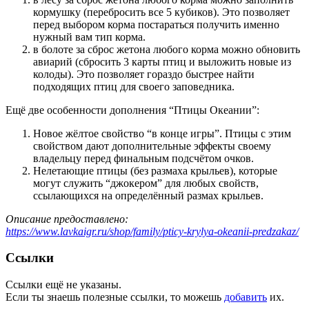
кормушку (перебросить все 5 кубиков). Это позволяет
перед выбором корма постараться получить именно
нужный вам тип корма.
в болоте за сброс жетона любого корма можно обновить
авиарий (сбросить 3 карты птиц и выложить новые из
колоды). Это позволяет гораздо быстрее найти
подходящих птиц для своего заповедника.
Ещё две особенности дополнения “Птицы Океании”:
Новое жёлтое свойство “в конце игры”. Птицы с этим
свойством дают дополнительные эффекты своему
владельцу перед финальным подсчётом очков.
Нелетающие птицы (без размаха крыльев), которые
могут служить “джокером” для любых свойств,
ссылающихся на определённый размах крыльев.
Описание предоставлено:
https://www.lavkaigr.ru/shop/family/pticy-krylya-okeanii-predzakaz/
Ссылки
Ссылки ещё не указаны.
Если ты знаешь полезные ссылки, то можешь
добавить
их.