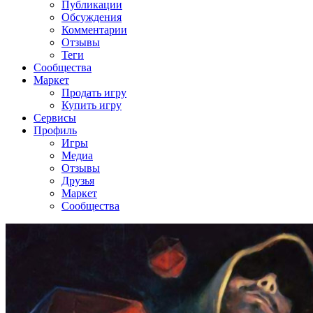
Публикации
Обсуждения
Комментарии
Отзывы
Теги
Сообщества
Маркет
Продать игру
Купить игру
Сервисы
Профиль
Игры
Медиа
Отзывы
Друзья
Маркет
Сообщества