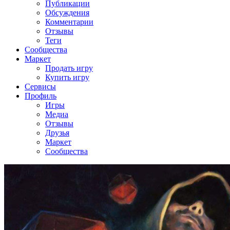
Публикации
Обсуждения
Комментарии
Отзывы
Теги
Сообщества
Маркет
Продать игру
Купить игру
Сервисы
Профиль
Игры
Медиа
Отзывы
Друзья
Маркет
Сообщества