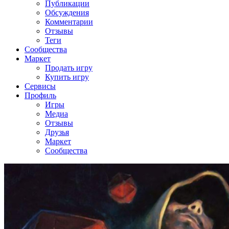
Публикации
Обсуждения
Комментарии
Отзывы
Теги
Сообщества
Маркет
Продать игру
Купить игру
Сервисы
Профиль
Игры
Медиа
Отзывы
Друзья
Маркет
Сообщества