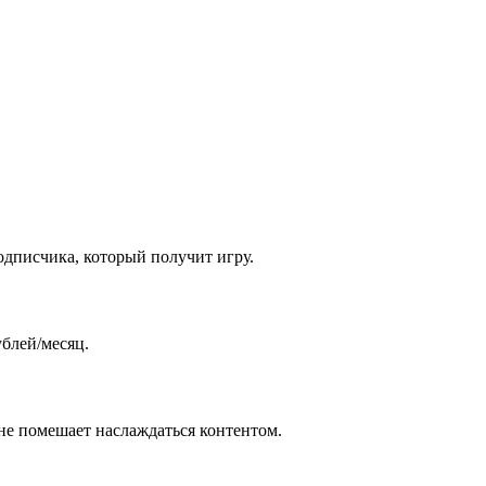
одписчика, который получит игру.
ублей/месяц.
 не помешает наслаждаться контентом.