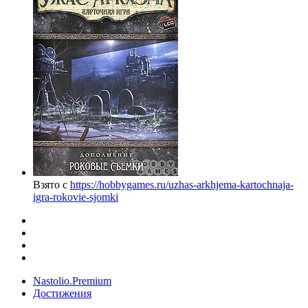
Взято с
https://hobbygames.ru/uzhas-arkhjema-kartochnaja-
igra-rokovie-sjomki
Nastolio.Premium
Достижения