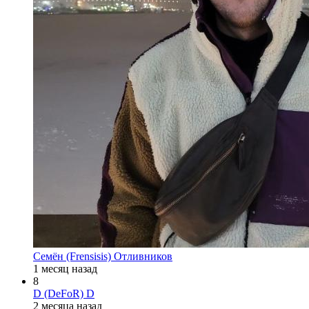
Семён (Frensisis) Отливников
1 месяц назад
8
D (DeFoR) D
2 месяца назад