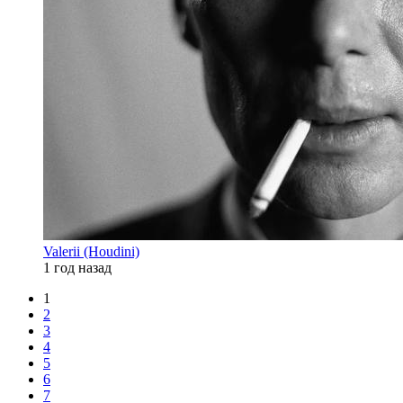
Valerii (Houdini)
1 год назад
1
2
3
4
5
6
7