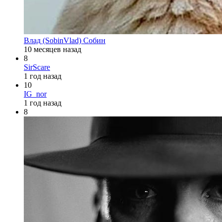
Влад (SobinVlad) Собин
10 месяцев назад
8
SirScare
1 год назад
10
IG_nor
1 год назад
8