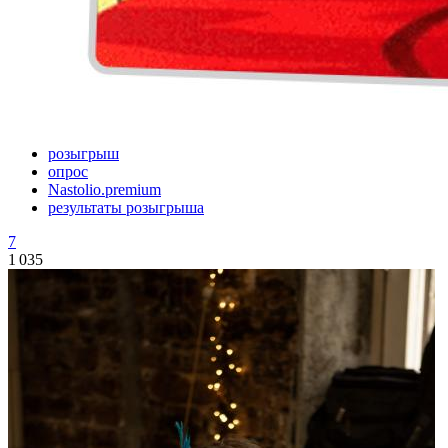
розыгрыш
опрос
Nastolio.premium
результаты розыгрыша
7
1 035