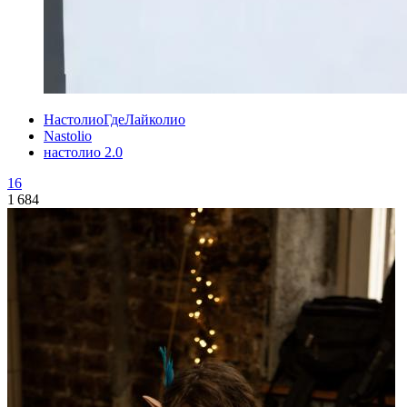
НастолиоГдеЛайколио
Nastolio
настолио 2.0
16
1 684