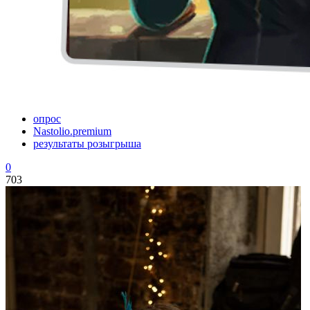
опрос
Nastolio.premium
результаты розыгрыша
0
703