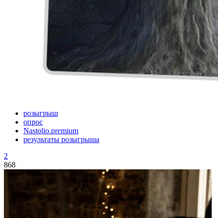
розыгрыш
опрос
Nastolio.premium
результаты розыгрыша
2
868