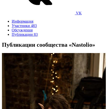
VK
Информация
Участники
483
Обсуждения
Публикации
83
Публикации сообщества «Nastolio»